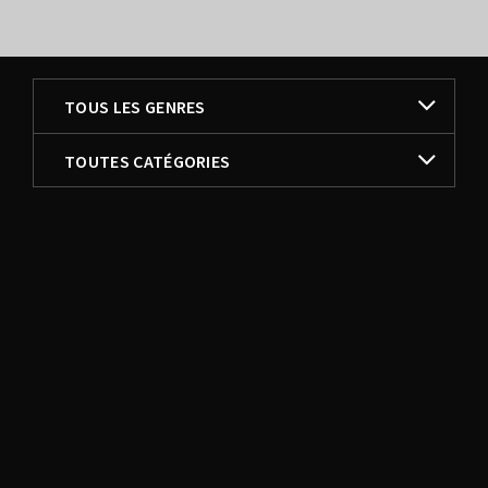
FILTRER PAR
TOUS LES GENRES
FILTRER PAR
TOUS LES GENRES
TOUTES CATÉGORIES
RAPPEUR
TOUTES CATÉGORIES
RAP