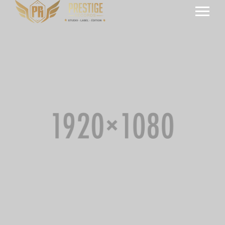
Artists
Meet our artists