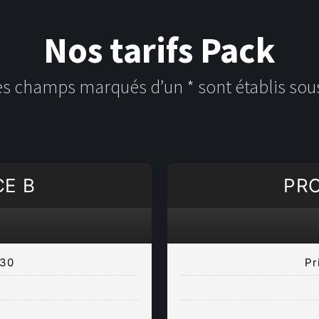
Nos tarifs Pack
les champs marqués d’un * sont établis sous
CE B
PRO
H30
Pr