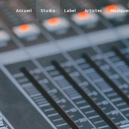
Accueil
Studio
Label
Artistes
Musique
dio
 plus abordables.