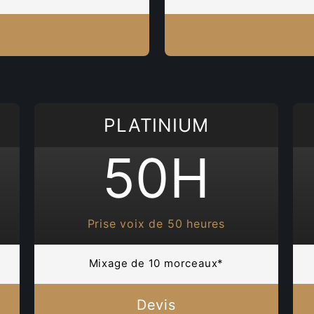
PLATINIUM
50H
Prise voix de 50 heures
Mixage de 10 morceaux*
Devis