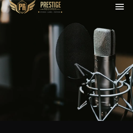
RAP
Ma Chica
Malti